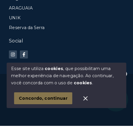
ARAGUAIA
UNIK
Reserva da Serra
Social
Esse site utiliza
cookies
, que possibilitam uma
melhor experiência de navegação.
Ao continuar,
Precisa de ajuda?
© Copyright 2026 - Faria & Araujo - Todos os direitos
você concorda com o uso de
cookies
.
reservados
1
Concordo, continuar
SITE PARA IMOBILIARIA