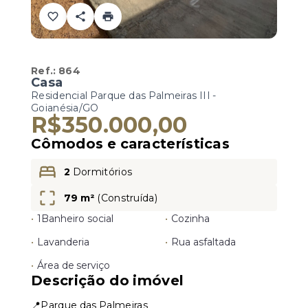
Ref.:
864
Casa
Residencial Parque das Palmeiras III -
Goianésia/GO
R$350.000,00
Cômodos e características
2
Dormitórios
79 m²
(
Construída
)
•
1
Banheiro social
•
Cozinha
•
Lavanderia
•
Rua asfaltada
•
Área de serviço
Descrição do imóvel
📍Parque das Palmeiras