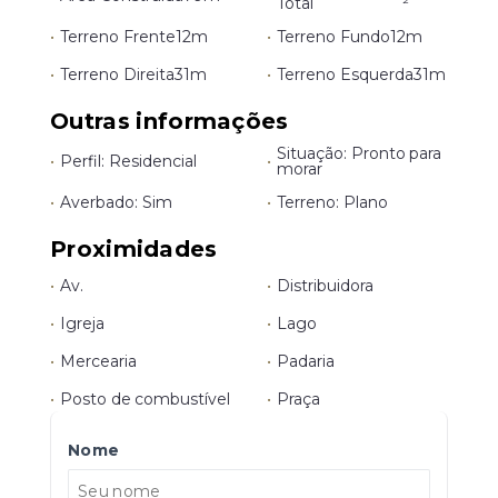
Total
²
•
Terreno Frente
12m
•
Terreno Fundo
12m
•
Terreno Direita
31m
•
Terreno Esquerda
31m
Outras informações
Situação: Pronto para
•
Perfil: Residencial
•
morar
•
Averbado: Sim
•
Terreno: Plano
Proximidades
•
Av.
•
Distribuidora
•
Igreja
•
Lago
•
Mercearia
•
Padaria
•
Posto de combustível
•
Praça
Nome