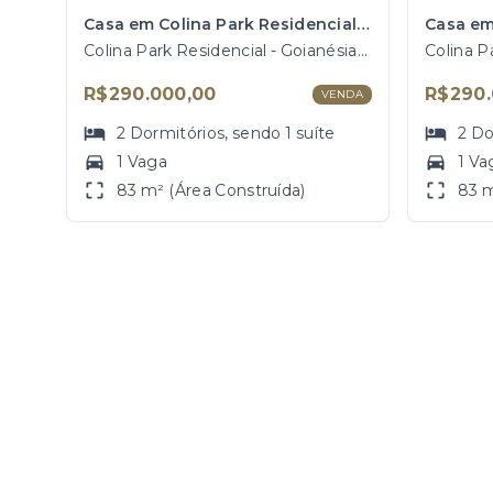
Casa em Colina Park Residencial, Goianésia/GO
Colina Park Residencial - Goianésia/GO
R$290.000,00
R$290.
VENDA
2
Dormitórios
, sendo
1
suíte
2
Do
1 Vaga
1 Va
83 m² (Área Construída)
83 m