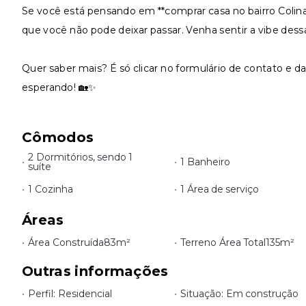
Se você está pensando em **comprar casa no bairro Colin
que você não pode deixar passar. Venha sentir a vibe dess
Quer saber mais? É só clicar no formulário de contato e d
esperando! 🏡✨
Cômodos
2 Dormitórios, sendo 1
•
•
1 Banheiro
suíte
•
1 Cozinha
•
1 Área de serviço
Áreas
•
Área Construída
83m²
•
Terreno Área Total
135m²
Outras informações
•
Perfil: Residencial
•
Situação: Em construção