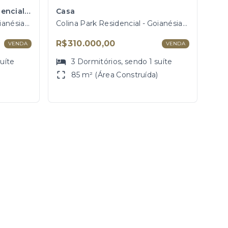
Casa em Colina Park Residencial, Goianésia/GO
Casa
Colina Park Residencial - Goianésia/GO
Colina Park Residencial - Goianésia/GO
R$310.000,00
VENDA
VENDA
suíte
3
Dormitórios
, sendo
1
suíte
85 m² (Área Construída)
)