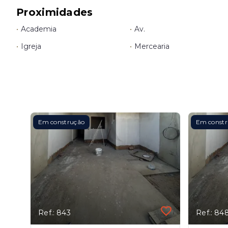
Proximidades
•
Academia
•
Av.
•
Igreja
•
Mercearia
Em construção
Em const
Ref.: 843
Ref.: 84