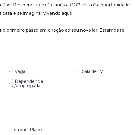
a Park Residencial em Goianésia-GO**, essa é a oportunidade
a casa e se imaginar vivendo aqui!
ar o primeiro passo em direção ao seu novo lar. Estamos te
•
1 Vaga
•
1 Sala de TV
1 Dependência
•
p/empregada
•
Terreno: Plano