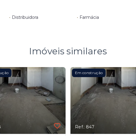
•
Distribuidora
•
Farmácia
Imóveis similares
rução
Em construção
8
Ref.: 847