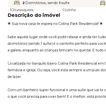
2
Dormitórios, sendo
1
suíte
•
1
Churrasqueira
•
Cozinha
Descrição do imóvel
🌟 Sua nova casa te espera no Colina Park Residencial! 🌟
Sabe aquele lugar onde você pode relaxar e ainda ter tu
dormitórios (sendo 1 suíte) é o cantinho perfeito para voc
a galera, enquanto as crianças brincam no quintal. E tudo i
Localizada no tranquilo bairro Colina Park Residencial em 
farmácia e igreja. Ou seja, você está sempre a um pulo
de lazer.
Com um banheiro super funcional e uma suíte que vai te d
o que você precisa para viver bem! E o melhor: está pront