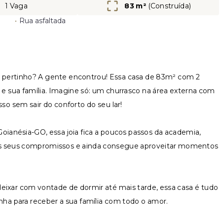
1 Vaga
83 m²
(
Construída
)
•
Rua asfaltada
do pertinho? A gente encontrou! Essa casa de 83m² com 2
ê e sua família. Imagine só: um churrasco na área externa com
sso sem sair do conforto do seu lar!
Goianésia-GO, essa joia fica a poucos passos da academia,
 dos seus compromissos e ainda consegue aproveitar momentos
eixar com vontade de dormir até mais tarde, essa casa é tudo
inha para receber a sua família com todo o amor.