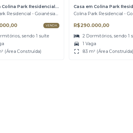
Casa em Colina Park Residencial, Goianésia/GO
Colina Park Residencial - Goianésia/GO
000,00
R$290.000,00
VENDA
rmitórios
, sendo
1
suíte
2
Dormitórios
, sendo
1
ga
1 Vaga
² (Área Construída)
83 m² (Área Construída