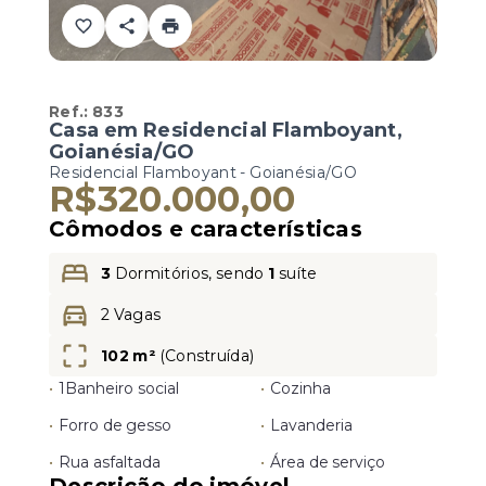
Ref.:
833
Casa em Residencial Flamboyant,
Goianésia/GO
Residencial Flamboyant - Goianésia/GO
R$320.000,00
Cômodos e características
3
Dormitórios, sendo
1
suíte
2 Vagas
102 m²
(
Construída
)
•
1
Banheiro social
•
Cozinha
•
Forro de gesso
•
Lavanderia
•
Rua asfaltada
•
Área de serviço