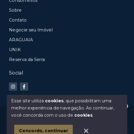
Condomínios
Sobre
Contato
Negocie seu Imóvel
ARAGUAIA
UNIK
Reserva da Serra
Social
Esse site utiliza
cookies
, que possibilitam uma
melhor experiência de navegação.
Ao continuar,
Precisa de ajuda?
© Copyright 2026 - Faria & Araujo - Todos os direitos
você concorda com o uso de
cookies
.
reservados
1
Concordo, continuar
SITE PARA IMOBILIARIA