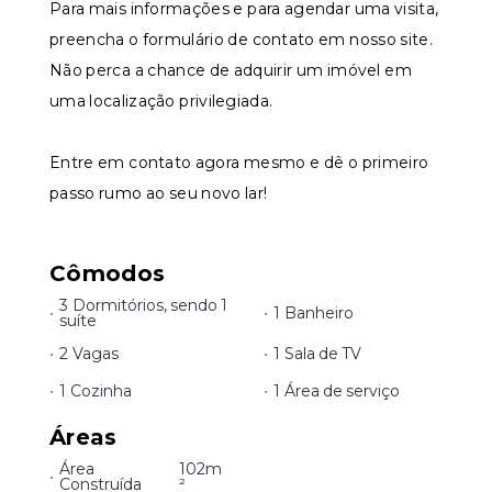
Para mais informações e para agendar uma visita,
preencha o formulário de contato em nosso site.
Não perca a chance de adquirir um imóvel em
uma localização privilegiada.
Entre em contato agora mesmo e dê o primeiro
passo rumo ao seu novo lar!
Cômodos
3 Dormitórios, sendo 1
•
•
1 Banheiro
suíte
•
2 Vagas
•
1 Sala de TV
•
1 Cozinha
•
1 Área de serviço
Áreas
Área
102m
•
Construída
²